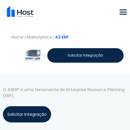
Home
Marketplace
A3 ERP
/
/
Vamos conhecer a
Solicitar Integração
A3 ERP
O A3ERP é uma ferramenta de Enterprise Resource Planning
(ERP),
Solicitar Integração