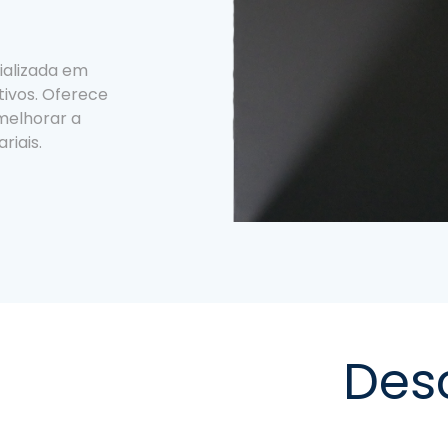
ializada em
ivos. Oferece
 melhorar a
riais.
Des