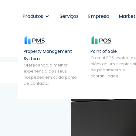
Produtos
Serviços
Empresa
Market
Property Management
Point of Sale
O atual POS evoluiu mu
System
além de um simples s
Oferecendo a melhor
de pagamento e
experiência aos seus
contabilidade.
hóspedes em cada ponto
de contacto.
a