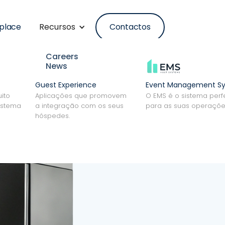
place
Contactos
Recursos
Careers
News
Guest Experience
Event Management S
ito
Aplicações que promovem
O EMS é o sistema perfe
istema
a integração com os seus
para as suas operaçõe
hóspedes.
Solicitar Integração