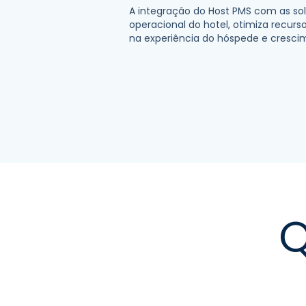
A integração do Host PMS com as solu
operacional do hotel, otimiza recur
na experiência do hóspede e cresci
Q