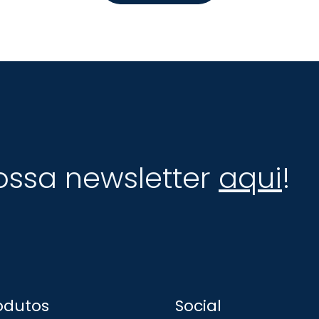
ossa newsletter
aqui
!
odutos
Social