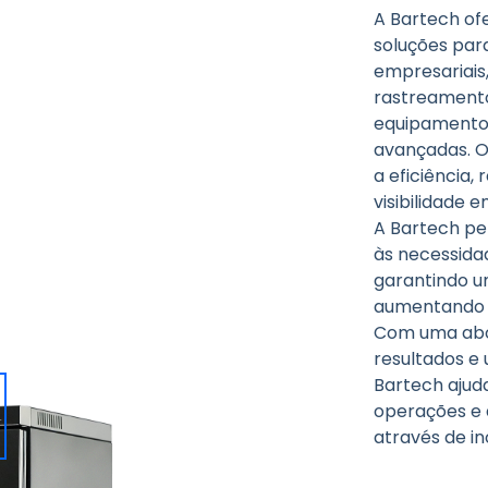
A Bartech of
soluções par
empresariais,
rastreamento
equipamentos
avançadas. O
a eficiência,
visibilidade 
A Bartech pe
às necessidad
garantindo u
aumentando a
Com uma abo
resultados e 
Bartech ajud
operações e 
através de i