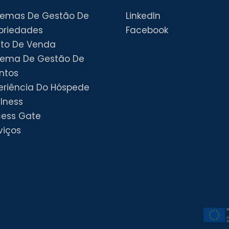
temas De Gestão De
LinkedIn
priedades
Facebook
to De Venda
tema De Gestão De
ntos
eriência Do Hóspede
lness
ess Gate
viços