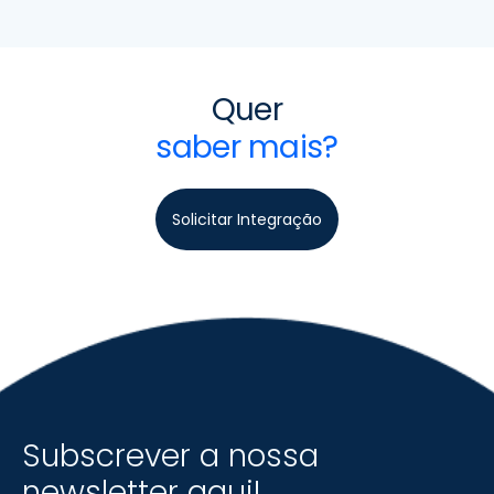
Quer
saber mais?
Solicitar Integração
Subscrever a nossa
newsletter
aqui
!