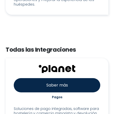
huéspedes.
Todas las Integraciones
Saber más
Pagos
3C Payments / Planet
Soluciones de pago integradas, software para
hostelería y comercio minorista y devolución