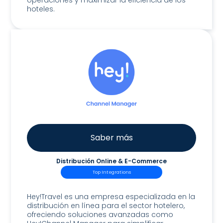
operaciones y maximizar la eficiencia de los
hoteles.
Saber más
Distribución Online & E-Commerce
Top Integrations
Hey!Channel Manager
Hey!Travel es una empresa especializada en la
distribución en línea para el sector hotelero,
ofreciendo soluciones avanzadas como