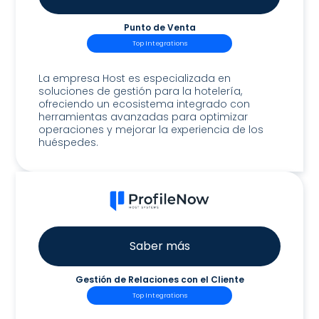
Punto de Venta
Top Integrations
Host POS
La empresa Host es especializada en
soluciones de gestión para la hotelería,
ofreciendo un ecosistema integrado con
herramientas avanzadas para optimizar
operaciones y mejorar la experiencia de los
huéspedes.
Saber más
Gestión de Relaciones con el Cliente
Top Integrations
Host ProfileNow