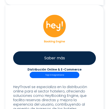
Saber más
Distribución Online & E-Commerce
Top Integrations
Hey!Booking Engine
Hey!Travel se especializa en la distribución
online para el sector hotelero, ofreciendo
soluciones como Hey!Booking Engine, que
facilita reservas directas y mejora la
experiencia del usuario, contribuyendo al
aumento de ingresos de los hoteles.