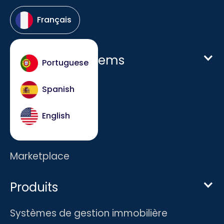
Français
Host Hotel Systems
Portuguese
Page d'accueil
Spanish
Entreprise
English
Carrières
Marketplace
Produits
Systèmes de gestion immobilière