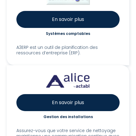
En savoir plus
Systèmes comptables
A3 ERP
A3ERP est un outil de planification des
ressources d’entreprise (ERP).
En savoir plus
Gestion des installations
Alice App
Assurez-vous que votre service de nettoyage
maintienne une communication continue avec